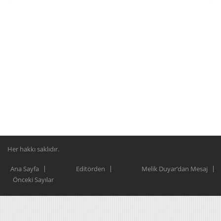
Her hakkı saklıdır.
Ana Sayfa
Editörden
Melik Duyar’dan Mesaj
Önceki Sayılar