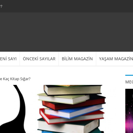
r?
ENİ SAYI
ÖNCEKİ SAYILAR
BİLİM MAGAZİN
YAŞAM MAGAZİ
e Kaç Kitap Sığar?
MEG