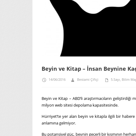
Beyin ve Kitap – İnsan Beynine Ka
14/06/2016
Bestami Çiftçi
5.Sayı
,
Bilim Ma
Beyin ve Kitap – ABD’li araştırmacıların geliştirdiği
milyon web sitesi depolama kapasitesinde.
Hürriyet’te yer alan beyin ve kitapla ilgili bir haber
anlamına gelmiyor.
Bu potansiyel güç, beynin geçerli bir kısmının herhan