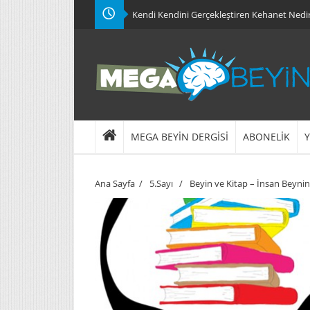
Kendi Kendini Gerçekleştiren Kehanet Nedi
MEGA BEYİN DERGİSİ
ABONELİK
Y
Ana Sayfa
/
5.Sayı
/
Beyin ve Kitap – İnsan Beynin