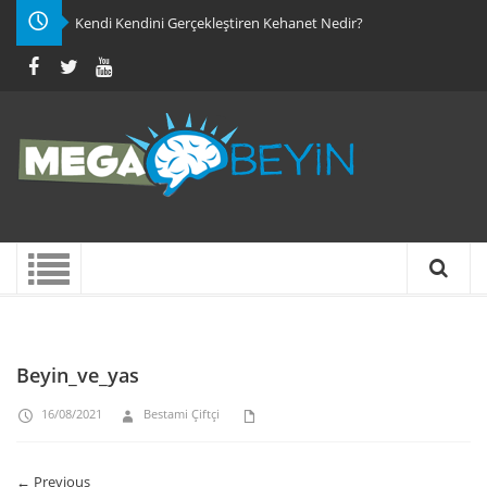
Kendi Kendini Gerçekleştiren Kehanet Nedir?
Beyin_ve_yas
16/08/2021
Bestami Çiftçi
← Previous