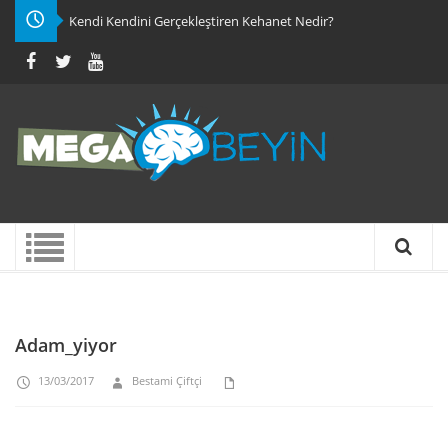
Kendi Kendini Gerçekleştiren Kehanet Nedir?
Adam_yiyor
13/03/2017
Bestami Çiftçi