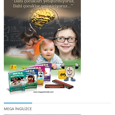
MEGA İNGİLİZCE