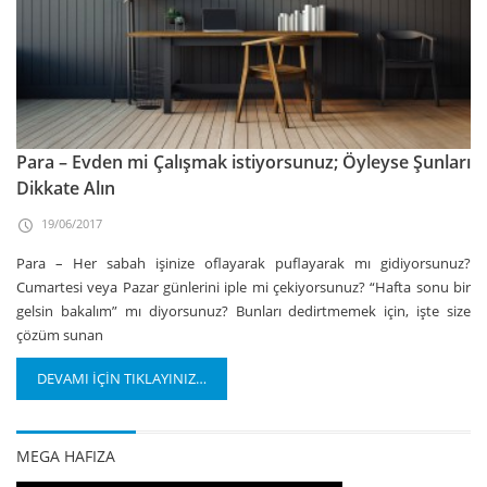
Para – Evden mi Çalışmak istiyorsunuz; Öyleyse Şunları
Dikkate Alın
19/06/2017
Para – Her sabah işinize oflayarak puflayarak mı gidiyorsunuz?
Cumartesi veya Pazar günlerini iple mi çekiyorsunuz? “Hafta sonu bir
gelsin bakalım” mı diyorsunuz? Bunları dedirtmemek için, işte size
çözüm sunan
DEVAMI İÇİN TIKLAYINIZ…
MEGA HAFIZA