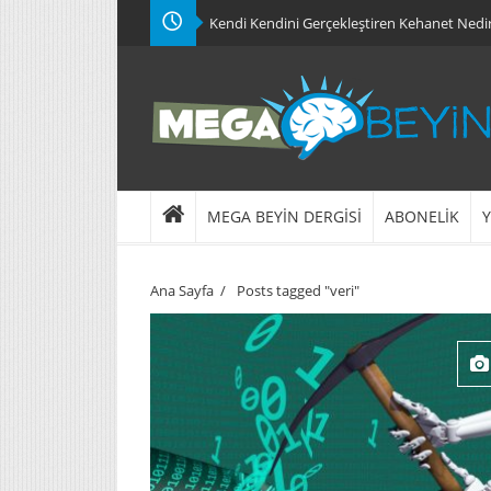
Kendi Kendini Gerçekleştiren Kehanet Nedi
MEGA BEYİN DERGİSİ
ABONELİK
Y
Ana Sayfa
/
Posts tagged "veri"