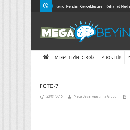
Kendi Kendini Gerçekleştiren Kehanet Nedi
MEGA BEYİN DERGİSİ
ABONELİK
Y
FOTO-7
23/01/2015
Mega Beyin Araştırma Grubu