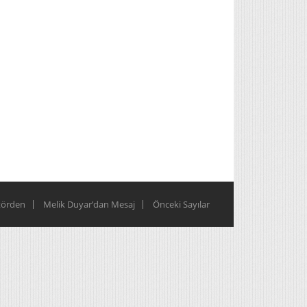
törden
Melik Duyar’dan Mesaj
Önceki Sayılar