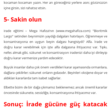
kocaman kocaman yazın. Her an göreceğiniz yerlere asın; gözünüzün
içine girsin, sizi rahatsız etsin.
5- Sakin olun
irade eğitimi – Mega Hafıza’nın (
www.megahafiza.com
) “Bioritmik
Largo” setinden beynimizin yaydığı dalgaları hatırlayın. Öğrenmeye ve
konsantrasyona en uygun beyin dalgası hangisiydi? Alfa. İrade ve
doğru karar verebilmek için işte alfa dalgasına ihtiyacınız var. Tıpkı,
nefes almak gibi, sükunet ve konsantrasyon iradenizi daha iyi dinleyip
doğru karar vermenize yardım edecektir.
Büyük insanlar daha çok önem verdikleri karar aşamasında ormanlara,
dağlara çekilirler; sükunet onların gıdasıdır. Beyinleri oksijene doyar ve
aldıkları kararlarda tam isabet sağlarlar.
Elbette bizim de bir dağa çıkmamız beklenemez; ancak önemli kararlar
öncesinde sükunete, sessizliğe, konsantrasyona ihtiyacımız var.
Sonuç: İrade gücüne güç katacak