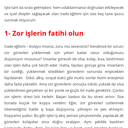
İşte tam da sırası gelmişken; hem odaklanmanızı doğrudan etkileyecek
ve içsel disiplin sağlayacak olan irade eğitimi için size beş tane ipucu
sunmak istiyorum:
1- Zor işlerin fatihi olun
İrade eğitimi – Kolaycı mısınız, zoru mu seversiniz? Kendinize bir sorun;
zor görevleri yüklenmek için yeteri kadar cesur olduğunuzu
düşünüyor musunuz? İnsanlar göreceli de olsa, kolay, kısa, kestirmesi
olan işleri daha çok tercih eder. Hatta, faydacı görüşe göre, insanların
bir özelliği, yüklenmek istedikleri görevlerin sonunda erişecekleri
faydalardır. Ödül, alkış, sosyal statü gibi mutlu sonlar bizim enerjimizi
daha fazla yükseltir. Ama zor görevlerin sonuçta ödülü yüksek de olsa
yüklenilmesi gerçekten iyi bir yürek ve güçlü bir irade gerektirir. Çünkü
zor işlerin stresi bizi terletir. Başarı baskısı da bu stresi artırır. Size
burada küçük bir kopya verelim: Eğer, zor görevleri üstlenmek
istemediğiniz halde iş başa düşüyorsa, yılmayın ve pes etmeyin.
Kopyamız şudur: Bu gibi işleri iş akış şeması çerçevesinde, yapılacak alt
görevleri kolaydan zora doğru sıralayın. Aynı şekilde basitten
karmaşığa doğru dizin. Siz kolaydan ve basit yapılı işlerden başlayın.