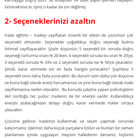
Göreceksiniz ki, işiniz o kadar da zor değilmiş.
2- Seçeneklerinizi azaltın
İrade eğitimi – İradeyi zayıflatan önemli bir etken de çözümün çok
seçenekli olmasıdır. Seçenekler çoğaldıkça doğru seçeneği bulma
ihtimali zayıflayacaktır. Şöyle düşünün; 5 seçenekli bir soruda doğru
seçeneği tutturma oranı % 20 iken, 4 seçenekli soruda bu oran % 20’ye,
3 seçenekli soruda % 33’e ve 2 seçenekli soruda ise % 50’ye çıkacaktır.
Şimdi, karar vermede sizi en fazla hangisi yoracaktır? Şüphesiz 5
seçenekli soru daha fazla yoracaktır. Bu durum sizin daha çok düşünce
ve buna bağlı olarak enerji harcamanıza ve yine buna bağlı olarak irade
zayıflamasına neden olacaktır. Bu konuda çalışma yapan psikologların
ileri sürdüğü tez şudur: İradenin de bir enerjisi vardır. Kullanıldıkça
enerjisi azalacağından dolayı doğru karar vermede riskler ortaya
çıkacaktır.
Çözüme gelince: İradenizi kullanmak ve seçim yapmak zorunda
kalıyorsanız, işlerinizi daha küçük parçalara bölün ve bunları bir zaman
planlaması içinde uygulayın. Hepsini hallederim derseniz, hiçbirini