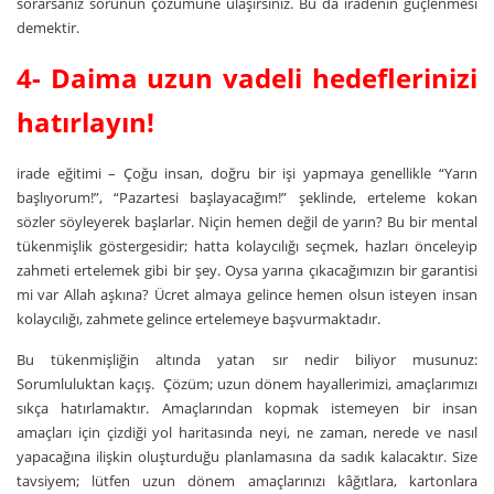
sorarsanız sorunun çözümüne ulaşırsınız. Bu da iradenin güçlenmesi
demektir.
4- Daima uzun vadeli hedeflerinizi
hatırlayın!
irade eğitimi – Çoğu insan, doğru bir işi yapmaya genellikle “Yarın
başlıyorum!”, “Pazartesi başlayacağım!” şeklinde, erteleme kokan
sözler söyleyerek başlarlar. Niçin hemen değil de yarın? Bu bir mental
tükenmişlik göstergesidir; hatta kolaycılığı seçmek, hazları önceleyip
zahmeti ertelemek gibi bir şey. Oysa yarına çıkacağımızın bir garantisi
mi var Allah aşkına? Ücret almaya gelince hemen olsun isteyen insan
kolaycılığı, zahmete gelince ertelemeye başvurmaktadır.
Bu tükenmişliğin altında yatan sır nedir biliyor musunuz:
Sorumluluktan kaçış. Çözüm; uzun dönem hayallerimizi, amaçlarımızı
sıkça hatırlamaktır. Amaçlarından kopmak istemeyen bir insan
amaçları için çizdiği yol haritasında neyi, ne zaman, nerede ve nasıl
yapacağına ilişkin oluşturduğu planlamasına da sadık kalacaktır. Size
tavsiyem; lütfen uzun dönem amaçlarınızı kâğıtlara, kartonlara