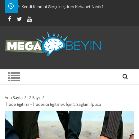
Kendi Kendini Gerçekleştiren Kehanet Nedir?
Ana Sayfa
/
2.Sayı
/
İrade Eğitimi – İradenizi Eğitmek İçin 5 Sağlam İpucu