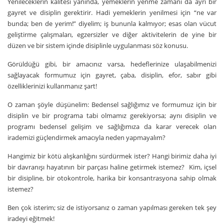
Yenileceklerin kalitesi yanında, yemeklerin yenme zamanı da ayrı bir
gayret ve disiplin gerektirir. Hadi yemeklerin yenilmesi için “ne var
bunda; ben de yerim!” diyelim; iş bununla kalmıyor; esas olan vücut
geliştirme çalışmaları, egzersizler ve diğer aktivitelerin de yine bir
düzen ve bir sistem içinde disiplinle uygulanması söz konusu.
Görüldüğü gibi, bir amacınız varsa, hedeflerinize ulaşabilmenizi
sağlayacak formumuz için gayret, çaba, disiplin, efor, sabır gibi
özelliklerinizi kullanmanız şart!
O zaman şöyle düşünelim: Bedensel sağlığımız ve formumuz için bir
disiplin ve bir programa tabi olmamız gerekiyorsa; aynı disiplin ve
programı bedensel gelişim ve sağlığımıza da karar verecek olan
irademizi güçlendirmek amacıyla neden yapmayalım?
Hangimiz bir kötü alışkanlığını sürdürmek ister? Hangi birimiz daha iyi
bir davranışı hayatının bir parçası haline getirmek istemez? Kim, içsel
bir disipline, bir otokontrole, harika bir konsantrasyona sahip olmak
istemez?
Ben çok isterim; siz de istiyorsanız o zaman yapılması gereken tek şey
iradeyi eğitmek!