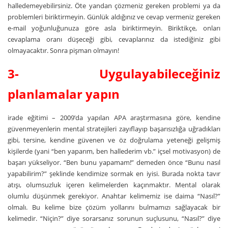
halledemeyebilirsiniz. Öte yandan çözmeniz gereken problemi ya da
problemleri biriktirmeyin. Günlük aldığınız ve cevap vermeniz gereken
e-mail yoğunluğunuza göre asla biriktirmeyin. Biriktikçe, onları
cevaplama oranı düşeceği gibi, cevaplarınız da istediğiniz gibi
olmayacaktır. Sonra pişman olmayın!
3- Uygulayabileceğiniz
planlamalar yapın
irade eğitimi – 2009’da yapılan APA araştırmasına göre, kendine
güvenmeyenlerin mental stratejileri zayıflayıp başarısızlığa uğradıkları
gibi, tersine, kendine güvenen ve öz doğrulama yeteneği gelişmiş
kişilerde (yani “ben yaparım, ben hallederim vb.” içsel motivasyon) de
başarı yükseliyor. “Ben bunu yapamam!” demeden önce “Bunu nasıl
yapabilirim?” şeklinde kendimize sormak en iyisi. Burada nokta tavır
atışı, olumsuzluk içeren kelimelerden kaçınmaktır. Mental olarak
olumlu düşünmek gerekiyor. Anahtar kelimemiz ise daima “Nasıl?”
olmalı. Bu kelime bize çözüm yollarını bulmamızı sağlayacak bir
kelimedir. “Niçin?” diye sorarsanız sorunun suçlusunu, “Nasıl?” diye