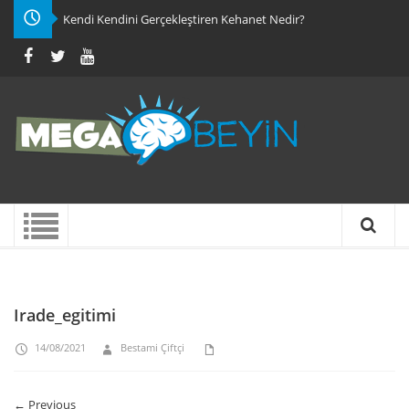
Kendi Kendini Gerçekleştiren Kehanet Nedir?
Irade_egitimi
14/08/2021
Bestami Çiftçi
← Previous