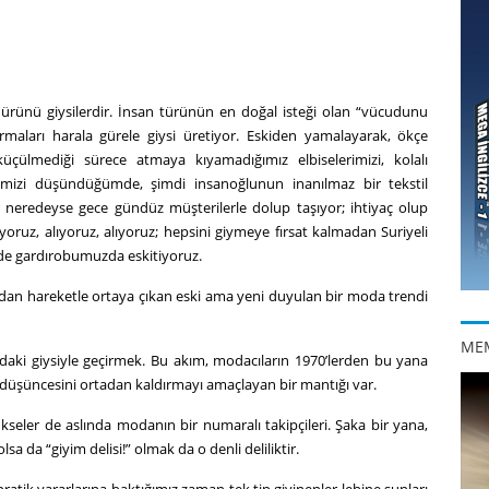
 ürünü giysilerdir. İnsan türünün en doğal isteği olan “vücudunu
maları harala gürele giysi üretiyor. Eskiden yamalayarak, ökçe
küçülmediği sürece atmaya kıyamadığımız elbiselerimizi, kolalı
erimizi düşündüğümde, şimdi insanoğlunun inanılmaz bir tekstil
r neredeyse gece gündüz müşterilerle dolup taşıyor; ihtiyaç olup
oruz, alıyoruz, alıyoruz; hepsini giymeye fırsat kalmadan Suriyeli
 de gardırobumuzda eskitiyoruz.
dan hareketle ortaya çıkan eski ama yeni duyulan bir moda trendi
ME
ıdaki giysiyle geçirmek. Bu akım, modacıların 1970’lerden bu yana
” düşüncesini ortadan kaldırmayı amaçlayan bir mantığı var.
seler de aslında modanın bir numaralı takipçileri. Şaka bir yana,
sa da “giyim delisi!” olmak da o denli deliliktir.
tik yararlarına baktığımız zaman tek tip giyinenler lehine şunları