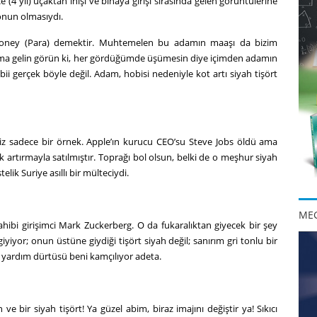
e (4 yıl) uçaktan inişi ve binaya girişi sırasında gelen görüntülerine
lonun olmasıydı.
 Money (Para) demektir. Muhtemelen bu adamın maaşı da bizim
Ama gelin görün ki, her gördüğümde üşümesin diye içimden adamın
abii gerçek böyle değil. Adam, hobisi nedeniyle kot artı siyah tişört
ğimiz sadece bir örnek. Apple’ın kurucu CEO’su Steve Jobs öldü ama
çık artırmayla satılmıştır. Toprağı bol olsun, belki de o meşhur siyah
lik Suriye asıllı bir mülteciydi.
MEG
hibi girişimci Mark Zuckerberg. O da fukaralıktan giyecek bir şey
iyor; onun üstüne giydiği tişört siyah değil; sanırım gri tonlu bir
r yardım dürtüsü beni kamçılıyor adeta.
 bir siyah tişört! Ya güzel abim, biraz imajını değiştir ya! Sıkıcı