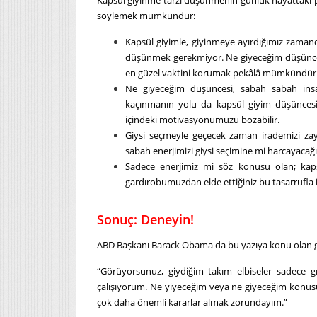
söylemek mümkündür:
Kapsül giyimle, giyinmeye ayırdığımız zamand
düşünmek gerekmiyor. Ne giyeceğim düşünce
en güzel vaktini korumak pekâlâ mümkündür
Ne giyeceğim düşüncesi, sabah sabah insanı
kaçınmanın yolu da kapsül giyim düşüncesi
içindeki motivasyonumuzu bozabilir.
Giysi seçmeyle geçecek zaman irademizi zayıf
sabah enerjimizi giysi seçimine mi harcayacağız
Sadece enerjimiz mi söz konusu olan; kapsü
gardırobumuzdan elde ettiğiniz bu tasarrufla iyi 
Sonuç: Deneyin!
ABD Başkanı Barack Obama da bu yazıya konu olan gi
“Görüyorsunuz, giydiğim takım elbiseler sadece 
çalışıyorum. Ne yiyeceğim veya ne giyeceğim konu
çok daha önemli kararlar almak zorundayım.”