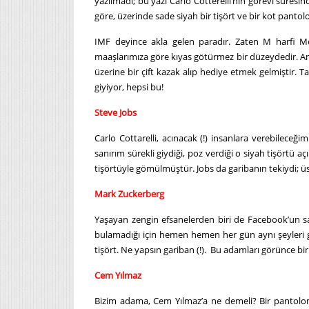
yazılmadı; bu yazı Carlo Cotterelli’nin görevi süresinc
göre, üzerinde sade siyah bir tişört ve bir kot panto
IMF deyince akla gelen paradır. Zaten M harfi
maaşlarımıza göre kıyas götürmez bir düzeydedir. 
üzerine bir çift kazak alıp hediye etmek gelmiştir. T
giyiyor, hepsi bu!
Steve Jobs
Carlo Cottarelli, acınacak (!) insanlara verebilece
sanırım sürekli giydiği, poz verdiği o siyah tişörtü a
tişörtüyle gömülmüştür. Jobs da garibanın tekiydi; üste
Mark Zuckerberg
Yaşayan zengin efsanelerden biri de Facebook’un sa
bulamadığı için hemen hemen her gün aynı şeyleri giy
tişört. Ne yapsın gariban (!). Bu adamları görünce bi
Cem Yılmaz
Bizim adama, Cem Yılmaz’a ne demeli? Bir pantolon ve