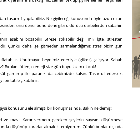
an tasarruf yapılabiliriz. Ne giyileceği konusunda öyle uzun uzun
sinden, onu dene, bunu dene gibi öldürücü darbelerden sabahın
.
n asabını bozabilir! Strese sokabilir değil mi? İşte, stresten
dir. Çünkü daha işe gitmeden sarmalandığımız stres bizim gün
latabilir. Unutmayın beynimiz enerjiyle (glikoz) çalışıyor. Sabah
? Bırakın lütfen, o enerji size gün boyu lazım olacak!
l gardırop ile paranız da cebimizde kalsın. Tasarruf edersek,
bir tatile çıkabiliriz.
ysi konusunu ele almıştı bir konuşmasında. Bakın ne demiş:
gri ve mavi. Karar vermem gereken şeylerin sayısını düşürmeye
sunda düşünüp kararlar almak istemiyorum. Çünkü bunlar dışında