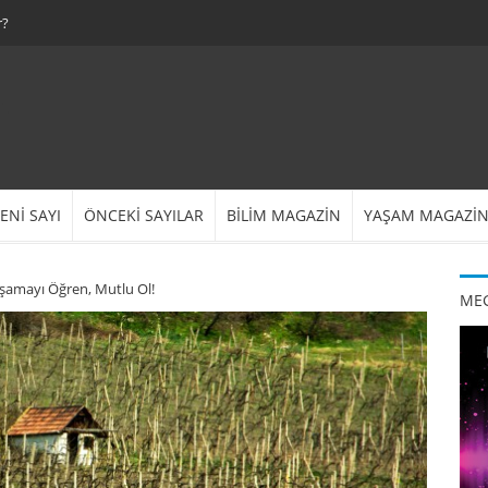
r?
ENİ SAYI
ÖNCEKİ SAYILAR
BİLİM MAGAZİN
YAŞAM MAGAZİ
şamayı Öğren, Mutlu Ol!
MEG