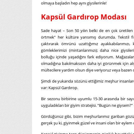
olmaya başladın hep aynı giysilerinle!
Kapsül Gardırop Modası
Sade hayat – Son 50 yılın belki de en çok üretilen
örtmek” her kültüre yansımış durumda. Tekstil fir
çaktırarak ömrünü uzattığımız ayakkabılarımızı, 
gömleklerimizi (mintanlarımızı); daha nice giysil
bolluğu içinde yaşadığını fark ediyorum. Mağazala
olmadığına bakılmaksızın daha iyi görünmek için alıy
mültecilere yardım olsun diye veriyoruz veya bazen
Şimdi de yukarıda sözünü ettiğimiz meşhur insanlar
var: Kapsül Gardırop.
Bir sezonu birbirine uyumlu 15-30 arasında bir say
uyguladıkları bir giyim stratejisi. “Bugün ne giysem?
Gördüğünüz gibi, bizim meşhurlarımız gariban gözük
gerçek şu ki, giyinmek güzel ve insani olan bir eylem ol
Kapsül giyinme tarzı düşünmenin günlük hayattaki pra