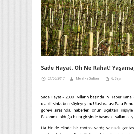
Sade Hayat, Oh Ne Rahat! Yaşamay
21/06/2017
Mehlika Sultan
6. Sayı
Sade Hayat – 2000’li yılların başında TV Haber Kan
olabilirsiniz, ben söyleyeyim; Uluslararası Para Fonu
görevi sırasında, haberler, onun uçaktan inişi
Bakanının olduğu bina) girişinde basına el sallamasıyl
Ha bir de elinde bir çantası vardı; yalnızdı, çantas