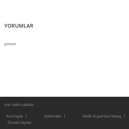
YORUMLAR
yorum
Her hakkı saklıdır.
Ana Sayfa
Editörden
Melik Duyar’dan Mesaj
Önceki Sayılar