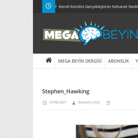
Kendi Kendini Gerçekleştiren Kehanet Nedi
MEGA BEYİN DERGİSİ
ABONELİK
Y
Stephen_Hawking
07/08/2021
Bestami Çiftçi