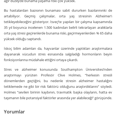
ağır düzeyde bunama yaşama riski çok yüksek.
Bu hastalardan bazısının bunaması sabit dururken bazılarınınki de
artabiliyor. Geçmiş çalışmalar, orta yaş stresinin Alzheimer’ı
tetikleyebileceğini gösteriyor. İsveç’te yapılan bir çalışma kapsamında
35 yıl boyunca incelenen 1.500 kadından belirli tekrarlayan aralıklarla
orta yaş stresi geçirenlerde bunama riski, geçirmeyenlerden % 65 daha
yüksek olduğu saptandı.
İskoç bilim adamları da, hayvanlar üzerinde yaptıkları araştırmalara
dayanarak vücudun stres esnasında salgıladığı hormonların beyin
fonksiyonlarına müdahale ettiğini ortaya çıkardı.
Stres ve alzheimer konusunda Southampton Üniversitesi’nden
araştırmayı yürüten Profesör Clive Holmes, “herkesin stresli
dönemlerden geçtiğini, bu nedenle stresin alzheimer hastalığını
tetiklemede ne gibi bir risk faktörü olduğunu araştırdıklarını” söyledi.
Holmes “sevilen birinin kaybının, travmatik başka olayların, hatta ev
taşımanın bile potansiyel faktörler arasında yer alabileceği” görüşünde.
Yorumlar