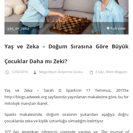
yas_ve_zeka
Full view
Yaş ve Zeka – Doğum Sırasına Göre Büyük
Çocuklar Daha mı Zeki?
12/02/2016
Mega Beyin Araştırma Grubu
3.Sayı
,
Bilim Magazin
Yaş ve Zeka – Sarah D Sparks’ın 17 Temmuz, 2015’te
http://blogs.adweek.org sayfasında yayınlanan makalesine göre, bu bir
mitolojik inançtan ibaret.
Sparks makalesinde, doğum sırasının yukarıdan aşağıya doğru
çocuklarda zeka ve kişilik üstünlüğü olmadığını belirtiyor.
377 bin Amerikan öğrencisi üzerinde yapılan ve
The
Journal of