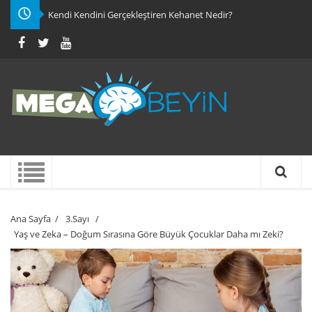
Kendi Kendini Gerçekleştiren Kehanet Nedir?
Ana Sayfa
/
3.Sayı
/
Yaş ve Zeka – Doğum Sırasına Göre Büyük Çocuklar Daha mı Zeki?