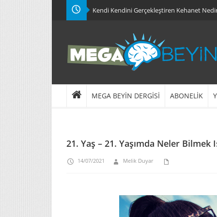
Kendi Kendini Gerçekleştiren Kehanet Nedi
MEGA BEYİN DERGİSİ
ABONELİK
Y
21. Yaş – 21. Yaşımda Neler Bilmek 
14/07/2021
Melik Duyar