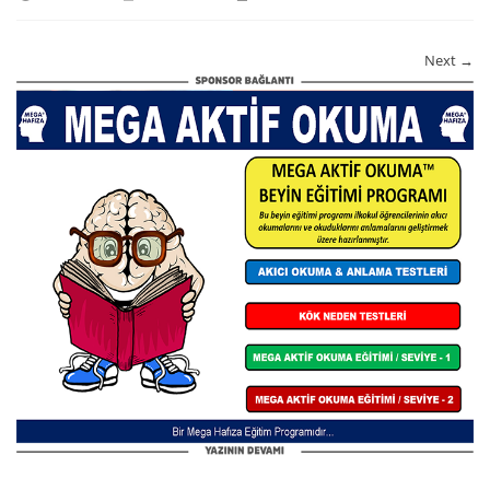
Next →