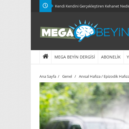
Kendi Kendini Gerçekleştiren Kehanet Nedi
MEGA BEYİN DERGİSİ
ABONELİK
Y
Ana Sayfa
/
Genel
/
Anısal Hafıza / Epizodik Hafı