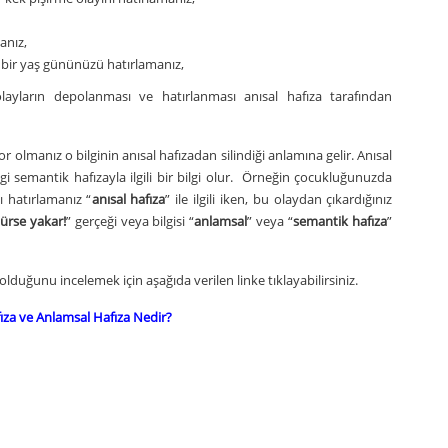
anız,
 bir yaş gününüzü hatırlamanız,
z olayların depolanması ve hatırlanması anısal hafıza tarafından
r olmanız o bilginin anısal hafızadan silindiği anlamına gelir. Anısal
lgi semantik hafızayla ilgili bir bilgi olur. Örneğin çocukluğunuzda
ı hatırlamanız “
anısal hafıza
” ile ilgili iken, bu olaydan çıkardığınız
ürse yakar!
” gerçeği veya bilgisi “
anlamsal
” veya “
semantik hafıza
”
olduğunu incelemek için aşağıda verilen linke tıklayabilirsiniz.
ıza ve Anlamsal Hafıza Nedir?