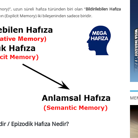
mory)”,
uzun süreli hafıza
türünden biri olan “
Bildirilebilen Hafıza
n (Explicit Memory) iki bileşeninden sadece biridir.
ME
ir / Epizodik Hafıza Nedir?