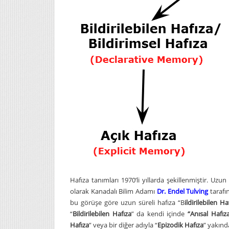
Hafıza tanımları 1970’li yıllarda şekillenmiştir. Uzun
olarak Kanadalı Bilim Adamı
Dr. Endel Tulving
tarafı
bu görüşe göre uzun süreli hafıza “B
ildirilebilen Ha
“
Bildirilebilen Hafıza
” da kendi içinde
“
Anısal Hafız
Hafıza
” veya bir diğer adıyla “
Epizodik Hafıza
” yakınd