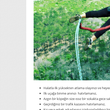
Halatla ilk yüksekten atlama olayınızı ve heyec
İlk uçağa binme anınızı hatırlamanız,
Azgın bir köpeğin size ıssız bir sokakta gece sa
Geçirdiğiniz bir trafik kazasını hatırlamanız,
Kız veya erkek arkadaşınız içinhazırladığınız bi