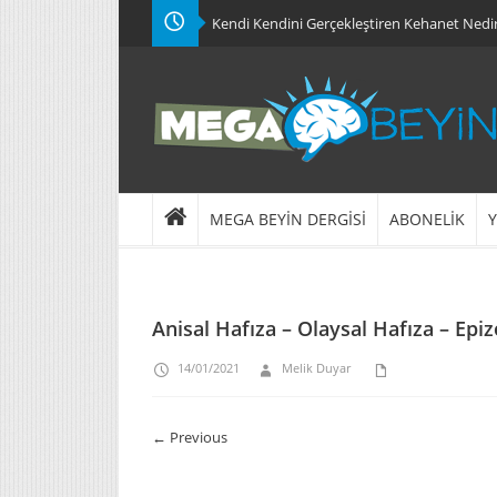
Kendi Kendini Gerçekleştiren Kehanet Nedi
MEGA BEYİN DERGİSİ
ABONELİK
Y
Anisal Hafıza – Olaysal Hafıza – Ep
14/01/2021
Melik Duyar
← Previous