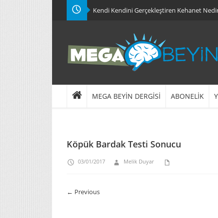
Kendi Kendini Gerçekleştiren Kehanet Nedi
MEGA BEYİN DERGİSİ
ABONELİK
Y
Köpük Bardak Testi Sonucu
03/01/2017
Melik Duyar
← Previous