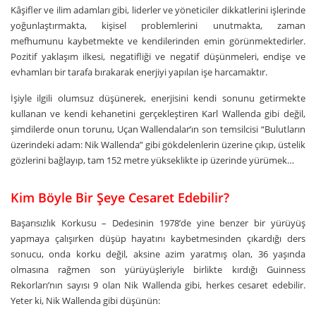
Kâşifler ve ilim adamları gibi, liderler ve yöneticiler dikkatlerini işlerinde
yoğunlaştırmakta, kişisel problemlerini unutmakta, zaman
mefhumunu kaybetmekte ve kendilerinden emin görünmektedirler.
Pozitif yaklaşım ilkesi, negatifliği ve negatif düşünmeleri, endişe ve
evhamları bir tarafa bırakarak enerjiyi yapılan işe harcamaktır.
İşiyle ilgili olumsuz düşünerek, enerjisini kendi sonunu getirmekte
kullanan ve kendi kehanetini gerçekleştiren Karl Wallenda gibi değil,
şimdilerde onun torunu, Uçan Wallendalar’ın son temsilcisi “Bulutların
üzerindeki adam: Nik Wallenda” gibi gökdelenlerin üzerine çıkıp, üstelik
gözlerini bağlayıp, tam 152 metre yükseklikte ip üzerinde yürümek…
Kim Böyle Bir Şeye Cesaret Edebilir?
Başarısızlık Korkusu – Dedesinin 1978’de yine benzer bir yürüyüş
yapmaya çalışırken düşüp hayatını kaybetmesinden çıkardığı ders
sonucu, onda korku değil, aksine azim yaratmış olan, 36 yaşında
olmasına rağmen son yürüyüşleriyle birlikte kırdığı Guinness
Rekorları’nın sayısı 9 olan Nik Wallenda gibi, herkes cesaret edebilir.
Yeter ki, Nik Wallenda gibi düşünün: