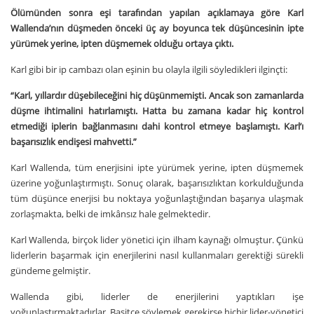
Ölümünden sonra eşi tarafından yapılan açıklamaya göre Karl
Wallenda’nın düşmeden önceki üç ay boyunca tek düşüncesinin ipte
yürümek yerine, ipten düşmemek olduğu ortaya çıktı.
Karl gibi bir ip cambazı olan eşinin bu olayla ilgili söyledikleri ilginçti:
“Karl, yıllardır düşebileceğini hiç düşünmemişti. Ancak son zamanlarda
düşme ihtimalini hatırlamıştı. Hatta bu zamana kadar hiç kontrol
etmediği iplerin bağlanmasını dahi kontrol etmeye başlamıştı. Karl’ı
başarısızlık endişesi mahvetti.”
Karl Wallenda, tüm enerjisini ipte yürümek yerine, ipten düşmemek
üzerine yoğunlaştırmıştı. Sonuç olarak, başarısızlıktan korkulduğunda
tüm düşünce enerjisi bu noktaya yoğunlaştığından başarıya ulaşmak
zorlaşmakta, belki de imkânsız hale gelmektedir.
Karl Wallenda, birçok lider yönetici için ilham kaynağı olmuştur. Çünkü
liderlerin başarmak için enerjilerini nasıl kullanmaları gerektiği sürekli
gündeme gelmiştir.
Wallenda gibi, liderler de enerjilerini yaptıkları işe
yoğunlaştırmaktadırlar. Basitçe söylemek gerekirse hiçbir lider-yönetici