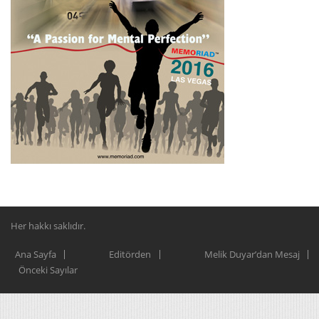
Her hakkı saklıdır.
Ana Sayfa
Editörden
Melik Duyar’dan Mesaj
Önceki Sayılar