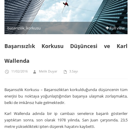
basarizilik_korkusu
Full view
Başarısızlık Korkusu Düşüncesi ve Karl
Wallenda
11/02/2016
Melik Duyar
3.Sayı
Başarısızlık Korkusu – Başarısızlıktan korkulduğunda düşüncenin tüm
enerjisi bu noktaya yoğunlaştığından başarıya ulaşmak zorlaşmakta,
belki de imkânsız hale gelmektedir.
Karl Wallenda adında bir ip cambazı senelerce başarılı gösteriler
yaptıktan sonra, son olarak 1978 yılında, San Juan çarşısında, 23,5
metre yükseklikteki ipten düşerek hayatını kaybetti.