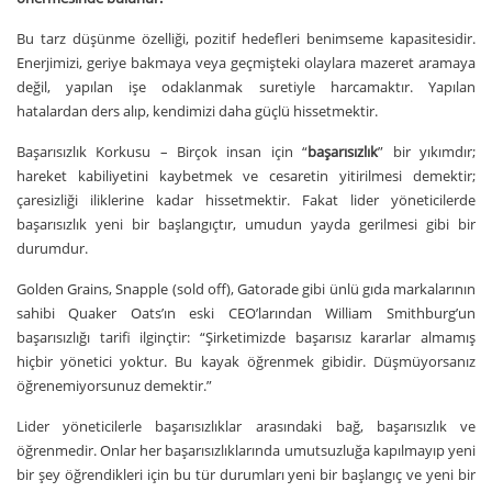
Bu tarz düşünme özelliği, pozitif hedefleri benimseme kapasitesidir.
Enerjimizi, geriye bakmaya veya geçmişteki olaylara mazeret aramaya
değil, yapılan işe odaklanmak suretiyle harcamaktır. Yapılan
hatalardan ders alıp, kendimizi daha güçlü hissetmektir.
Başarısızlık Korkusu – Birçok insan için “
başarısızlık
” bir yıkımdır;
hareket kabiliyetini kaybetmek ve cesaretin yitirilmesi demektir;
çaresizliği iliklerine kadar hissetmektir. Fakat lider yöneticilerde
başarısızlık yeni bir başlangıçtır, umudun yayda gerilmesi gibi bir
durumdur.
Golden Grains, Snapple (sold off), Gatorade gibi ünlü gıda markalarının
sahibi Quaker Oats’ın eski CEO’larından William Smithburg’un
başarısızlığı tarifi ilginçtir: “Şirketimizde başarısız kararlar almamış
hiçbir yönetici yoktur. Bu kayak öğrenmek gibidir. Düşmüyorsanız
öğrenemiyorsunuz demektir.”
Lider yöneticilerle başarısızlıklar arasındaki bağ, başarısızlık ve
öğrenmedir. Onlar her başarısızlıklarında umutsuzluğa kapılmayıp yeni
bir şey öğrendikleri için bu tür durumları yeni bir başlangıç ve yeni bir