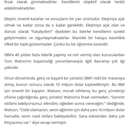
fırsat olarak görmektedirler. Kendilerini objektif olarak tenkit
edebilmektedirler.
Eleştiri, önemli kararlar ve sonuçların bir yan ürünüdür. Eleştiriye açık
olmak ne kadar zorsa da o kadar gereklidir. Eleştiriye açık olan ve
dürüst olarak “hatalıydım!” diyebilen bu liderler kendilerini sürekli
geliştirmekte ve olgunlaşmaktadırlar. Mantıklı bir hataya kesinlikle
öfkeli bir tepki göstermezler. Çünkü bu bir öğrenme sürecidir.
IBM’e 40 yıldan fazla liderlik yapmış ve ruh vermiş olan kuruculardan
Tom Watson’ın başarısızlığı yorumlamasıyla ilgili davranışı çok ilgi
çekicidir.
Onun döneminde, genç ve başarılı bir yönetici IBM’i riskli bir maceraya
atmış, bunun sonucu olarak 10 milyon dolar kaybedilmiştir. Bu IBM
için önemli bir kayıptır. Watson, morali sıfırlamış bu genç yöneticiyi
ofisine çağırdığında, genç yönetici Watson’a fırsat vermeden, “Sanırım
istifamı bekliyorsunuz efendim; öğleden sonra vereceğim.” dediğinde,
Watson, “Ciddi olamazsın, senin eğitimin için daha yeni 10 milyon dolar
harcadık; senin nasıl istifanı bekleyebiliriz. Sana eskisinden daha çok
ihtiyacımız var.” diye cevap vermiştir.