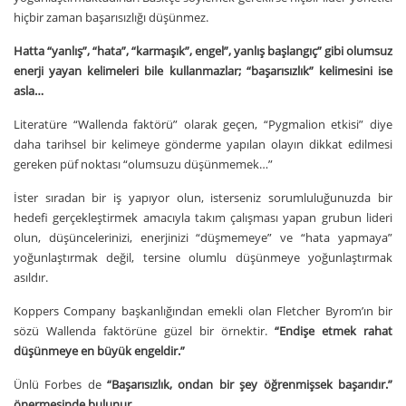
hiçbir zaman başarısızlığı düşünmez.
Hatta “yanlış”, “hata”, “karmaşık”, engel”, yanlış başlangıç” gibi olumsuz
enerji yayan kelimeleri bile kullanmazlar; “başarısızlık” kelimesini ise
asla…
Literatüre “Wallenda faktörü” olarak geçen, “Pygmalion etkisi” diye
daha tarihsel bir kelimeye gönderme yapılan olayın dikkat edilmesi
gereken püf noktası “olumsuzu düşünmemek…”
İster sıradan bir iş yapıyor olun, isterseniz sorumluluğunuzda bir
hedefi gerçekleştirmek amacıyla
takım çalışması
yapan grubun lideri
olun, düşüncelerinizi, enerjinizi “düşmemeye” ve “hata yapmaya”
yoğunlaştırmak değil, tersine olumlu düşünmeye yoğunlaştırmak
asıldır.
Koppers Company başkanlığından emekli olan Fletcher Byrom’ın bir
sözü Wallenda faktörüne güzel bir örnektir.
“Endişe etmek rahat
düşünmeye en büyük engeldir.”
Ünlü Forbes de
“Başarısızlık, ondan bir şey öğrenmişsek başarıdır.”
önermesinde bulunur.