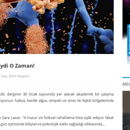
Haydi O Zaman!
.Sayı
,
Bilim Magazin
MEG
adlı, derginin 30 Ocak sayısında yer alacak akademik bir çalışma
yonun hafıza, benlik algısı, empati ve stres ile ilişkili bölgelerinde
ra Lazar, “A huzur ve fiziksel rahatlama hissi eşlik ediyor fakat
 içerisinde bilişsel ve psikolojik katkı sağladığı iddiasında…