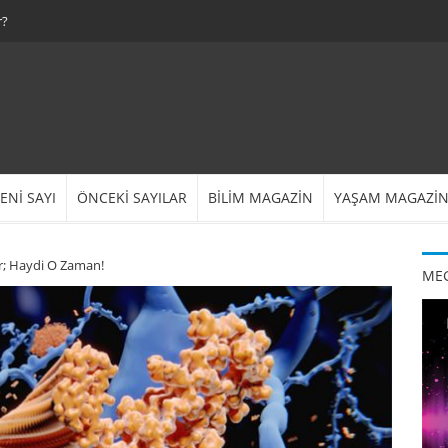
r?
ENİ SAYI
ÖNCEKİ SAYILAR
BİLİM MAGAZİN
YAŞAM MAGAZİ
or; Haydi O Zaman!
MEG