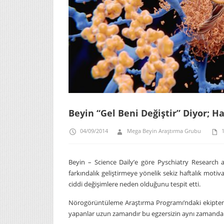
Beyin “Gel Beni Değiştir” Diyor; 
04/09/2014
Mega Beyin Araştırma Grubu
1
Beyin – Science Daily’e göre Pyschiatry Research 
farkındalık geliştirmeye yönelik sekiz haftalık motivas
ciddi değişimlere neden olduğunu tespit etti.
Nörogörüntüleme Araştırma Programı’ndaki ekipten Sa
yapanlar uzun zamandır bu egzersizin aynı zamanda gün