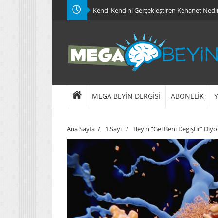
Kendi Kendini Gerçekleştiren Kehanet Nedi
MEGA BEYİN DERGİSİ
ABONELİK
Y
Ana Sayfa
/
1.Sayı
/
Beyin “Gel Beni Değiştir” Diy