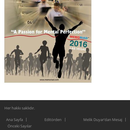
Her hakkı saklıdır.
Ana Sayfa
Editörden
Melik Duyar’dan Mesaj
Önceki Sayılar