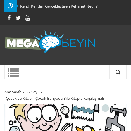
Kendi Kendini Gerçekleştiren Kehanet Nedir?
Ana Sayfa
/
6. Sayı
/
Çocuk ve Kitap – Çocuk Banyoda Bile Kitapla Karşılaşmalı