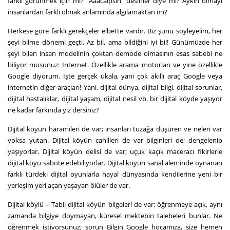
farklı görünmek için mi? “Aaacaipsin” desinler diye mi? Aykırı olmayı
insanlardan farklı olmak anlamında algılamaktan mı?
Herkese göre farklı gerekçeler elbette vardır. Biz şunu söyleyelim, her
şeyi bilme dönemi geçti. Az bil, ama bildiğini iyi bil! Günümüzde her
şeyi bilen insan modelinin çoktan demode olmasının esas sebebi ne
biliyor musunuz: İnternet. Özellikle arama motorları ve yine özellikle
Google diyorum. İşte gerçek ukala, yani çok akıllı araç Google veya
internetin diğer araçları! Yani, dijital dünya, dijital bilgi, dijital sorunlar,
dijital hastalıklar, dijital yaşam, dijital nesil vb. bir dijital köyde yaşıyor
ne kadar farkında yız dersiniz?
Dijital köyün haramileri de var; insanları tuzağa düşüren ve neleri var
yoksa yutan. Dijital köyün cahilleri de var bilginleri de; dengelenip
yaşıyorlar. Dijital köyün delisi de var; uçuk kaçık maceracı fikirlerle
dijital köyü sabote edebiliyorlar. Dijital köyün sanal aleminde oynanan
farklı türdeki dijital oyunlarla hayal dünyasında kendilerine yeni bir
yerleşim yeri açan yaşayan ölüler de var.
Dijital köylü – Tabii dijital köyün bilgeleri de var; öğrenmeye açık, aynı
zamanda bilgiye doymayan, küresel mektebin talebeleri bunlar. Ne
öğrenmek istiyorsunuz; sorun Bilgin Google hocamıza, size hemen