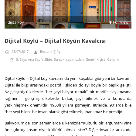
dijitalkoy
Full view
Dijital Köylü – Dijital Köyün Kavalcısı
25/07/2017
Bestami Çiftçi
8. Sayı
,
Ana Sayfa Slide
,
Bu ayki sayımızdan
,
Genel
,
Kişisel Gelişim
Dijital köylü – Dijital köy kavramı da yeni kuşaklar gibi yeni bir kavram.
Dijital ile bilgi arasındaki pozitif ilişkiden dolayı böyle bir başlık gelişti.
Az gelişmiş ülkelerde “her şeyi biliyor olmak” bir marifet sayılmasına
rağmen, gelişmiş ülkelerde birkaç şeyi bilmek ve o konularda
yetkinleşmek önemlidir. 1950’li yıllara gitmeyin; 80’lerde, 90’larda bile
“her şeyi bilen” bir insan olarak gösterilmek, inanılmaz bir prestijdi.
Bakıyorum da, son zamanlarda ülkemizde “Kültürlü ol!” argümanı yine
öne çıkmış. İnsan niye kültürlü olmak ister? Diğer insanlar arasında