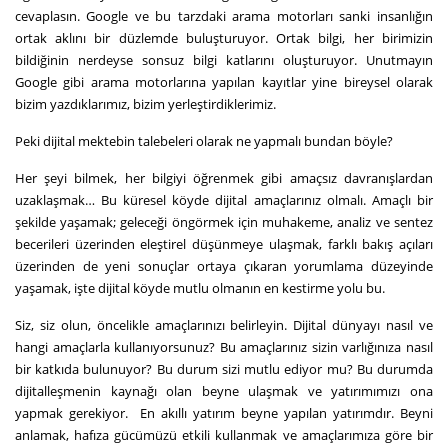
cevaplasın. Google ve bu tarzdaki arama motorları sanki insanlığın
ortak aklını bir düzlemde buluşturuyor. Ortak bilgi, her birimizin
bildiğinin nerdeyse sonsuz bilgi katlarını oluşturuyor. Unutmayın
Google gibi arama motorlarına yapılan kayıtlar yine bireysel olarak
bizim yazdıklarımız, bizim yerleştirdiklerimiz.
Peki dijital mektebin talebeleri olarak ne yapmalı bundan böyle?
Her şeyi bilmek, her bilgiyi öğrenmek gibi amaçsız davranışlardan
uzaklaşmak… Bu küresel köyde dijital amaçlarınız olmalı. Amaçlı bir
şekilde yaşamak; geleceği öngörmek için muhakeme, analiz ve sentez
becerileri üzerinden eleştirel düşünmeye ulaşmak, farklı bakış açıları
üzerinden de yeni sonuçlar ortaya çıkaran yorumlama düzeyinde
yaşamak, işte dijital köyde mutlu olmanın en kestirme yolu bu.
Siz, siz olun, öncelikle amaçlarınızı belirleyin. Dijital dünyayı nasıl ve
hangi amaçlarla kullanıyorsunuz? Bu amaçlarınız sizin varlığınıza nasıl
bir katkıda bulunuyor? Bu durum sizi mutlu ediyor mu? Bu durumda
dijitalleşmenin kaynağı olan beyne ulaşmak ve yatırımımızı ona
yapmak gerekiyor. En akıllı yatırım beyne yapılan yatırımdır. Beyni
anlamak, hafıza gücümüzü etkili kullanmak ve amaçlarımıza göre bir