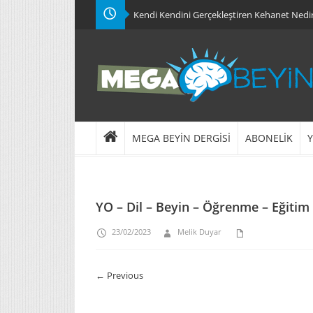
Kendi Kendini Gerçekleştiren Kehanet Nedi
MEGA BEYİN DERGİSİ
ABONELİK
Y
YO – Dil – Beyin – Öğrenme – Eğitim
23/02/2023
Melik Duyar
← Previous