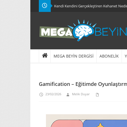
Kendi Kendini Gerçekleştiren Kehanet Nedi
MEGA BEYİN DERGİSİ
ABONELİK
Y
Gamification – Eğitimde Oyunlaştır
23/02/2026
Melik Duyar