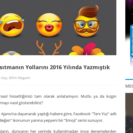
sıtmanın Yollarını 2016 Yılında Yazmıştık
.Sayı
,
Bilim Magazin
MEG
sıl hissettiğimizi tam olarak anlatamıyor. Mutlu ya da kızgın
mayı nasıl gösterebiliriz?
jansı’na dayanarak yaptığı habere göre, Facebook “Ters Yüz” adlı
“Beğen” ikonunun yanına yepyeni bir “Emoji” serisi sunuyor.
ların, dünyanın her yerinde kullanılmadan önce denemelerden