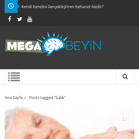
Kendi Kendini Gerçekleştiren Kehanet Nedir?
Ana Sayfa
/
Posts tagged "balık"