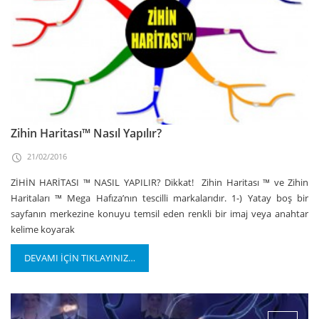
Zihin Haritası™ Nasıl Yapılır?
21/02/2016
ZİHİN HARİTASI ™ NASIL YAPILIR? Dikkat! Zihin Haritası ™ ve Zihin
Haritaları ™ Mega Hafıza’nın tescilli markalarıdır. 1-) Yatay boş bir
sayfanın merkezine konuyu temsil eden renkli bir imaj veya anahtar
kelime koyarak
DEVAMI İÇİN TIKLAYINIZ…