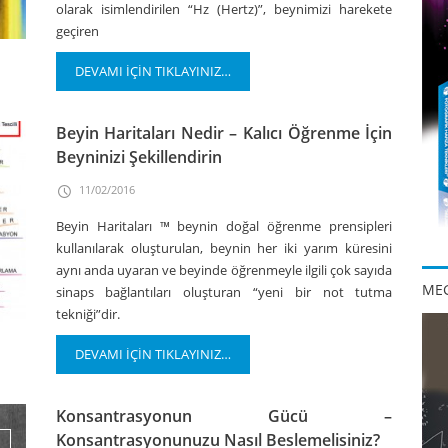
olarak isimlendirilen “Hz (Hertz)”, beynimizi harekete
geçiren
DEVAMI İÇİN TIKLAYINIZ…
Beyin Haritaları Nedir – Kalıcı Öğrenme İçin
Beyninizi Şekillendirin
11/02/2016
Beyin Haritaları ™ beynin doğal öğrenme prensipleri
kullanılarak oluşturulan, beynin her iki yarım küresini
aynı anda uyaran ve beyinde öğrenmeyle ilgili çok sayıda
MEG
sinaps bağlantıları oluşturan “yeni bir not tutma
tekniği”dir.
DEVAMI İÇİN TIKLAYINIZ…
Konsantrasyonun Gücü –
Konsantrasyonunuzu Nasıl Beslemelisiniz?