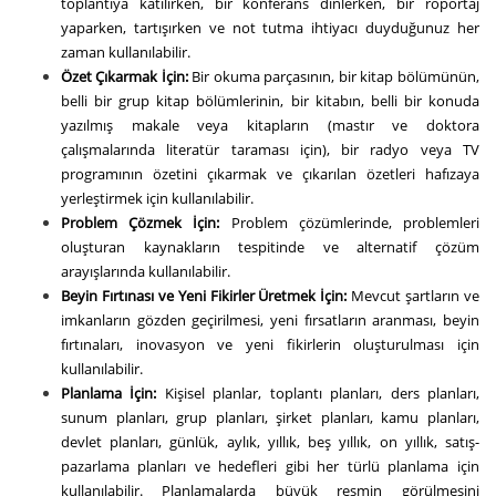
toplantıya katılırken, bir konferans dinlerken, bir röportaj
yaparken, tartışırken ve not tutma ihtiyacı duyduğunuz her
zaman kullanılabilir.
Özet Çıkarmak İçin:
Bir okuma parçasının, bir kitap bölümünün,
belli bir grup kitap bölümlerinin, bir kitabın, belli bir konuda
yazılmış makale veya kitapların (mastır ve doktora
çalışmalarında literatür taraması için), bir radyo veya TV
programının özetini çıkarmak ve çıkarılan özetleri hafızaya
yerleştirmek için kullanılabilir.
Problem Çözmek İçin:
Problem çözümlerinde, problemleri
oluşturan kaynakların tespitinde ve alternatif çözüm
arayışlarında kullanılabilir.
Beyin Fırtınası ve Yeni Fikirler Üretmek İçin:
Mevcut şartların ve
imkanların gözden geçirilmesi, yeni fırsatların aranması, beyin
fırtınaları, inovasyon ve yeni fikirlerin oluşturulması için
kullanılabilir.
Planlama İçin:
Kişisel planlar, toplantı planları, ders planları,
sunum planları, grup planları, şirket planları, kamu planları,
devlet planları, günlük, aylık, yıllık, beş yıllık, on yıllık, satış-
pazarlama planları ve hedefleri gibi her türlü planlama için
kullanılabilir. Planlamalarda büyük resmin görülmesini