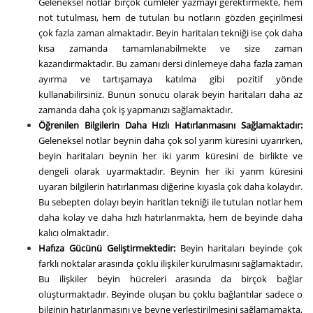
Geleneksel notlar birçok cümleler yazmayı gerektirmekte, hem
not tutulması, hem de tutulan bu notların gözden geçirilmesi
çok fazla zaman almaktadır. Beyin haritaları tekniği ise çok daha
kısa zamanda tamamlanabilmekte ve size zaman
kazandırmaktadır. Bu zamanı dersi dinlemeye daha fazla zaman
ayırma ve tartışamaya katılma gibi pozitif yönde
kullanabilirsiniz. Bunun sonucu olarak beyin haritaları daha az
zamanda daha çok iş yapmanızı sağlamaktadır.
Öğrenilen Bilgilerin Daha Hızlı Hatırlanmasını Sağlamaktadır:
Geleneksel notlar beynin daha çok sol yarım küresini uyarırken,
beyin haritaları beynin her iki yarım küresini de birlikte ve
dengeli olarak uyarmaktadır. Beynin her iki yarım küresini
uyaran bilgilerin hatırlanması diğerine kıyasla çok daha kolaydır.
Bu sebepten dolayı beyin haritları tekniği ile tutulan notlar hem
daha kolay ve daha hızlı hatırlanmakta, hem de beyinde daha
kalıcı olmaktadır.
Hafıza Gücünü Geliştirmektedir:
Beyin haritaları beyinde çok
farklı noktalar arasında çoklu ilişkiler kurulmasını sağlamaktadır.
Bu ilişkiler beyin hücreleri arasında da birçok bağlar
oluşturmaktadır. Beyinde oluşan bu çoklu bağlantılar sadece o
bilginin hatırlanmasını ve beyne yerleştirilmesini sağlamamakta,