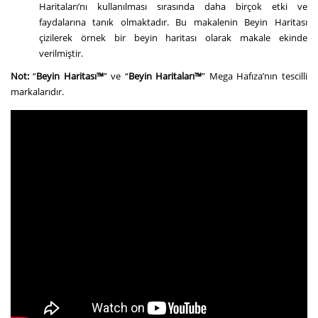
Haritaları’nı kullanılması sırasında daha birçok etki ve
faydalarına tanık olmaktadır. Bu makalenin Beyin Haritası
çizilerek örnek bir beyin haritası olarak makale ekinde
verilmiştir.
Not:
“
Beyin Haritası™
” ve “
Beyin Haritaları™
”
Mega Hafıza
’nın tescilli
markalarıdır.