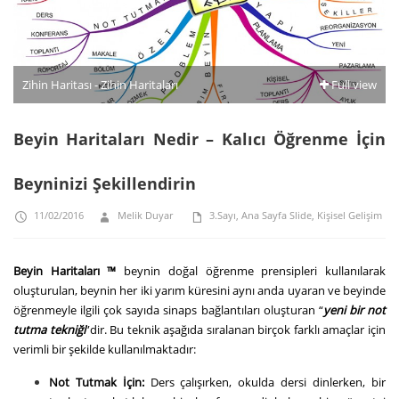
Zihin Haritası - Zihin Haritaları
Full view
Beyin Haritaları Nedir – Kalıcı Öğrenme İçin
Beyninizi Şekillendirin
11/02/2016
Melik Duyar
3.Sayı
,
Ana Sayfa Slide
,
Kişisel Gelişim
Beyin Haritaları ™
beynin doğal öğrenme prensipleri kullanılarak
oluşturulan, beynin her iki yarım küresini aynı anda uyaran ve beyinde
öğrenmeyle ilgili çok sayıda sinaps bağlantıları oluşturan “
yeni bir not
tutma tekniği
”dir. Bu teknik aşağıda sıralanan birçok farklı amaçlar için
verimli bir şekilde kullanılmaktadır:
Not Tutmak İçin:
Ders çalışırken, okulda dersi dinlerken, bir