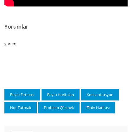
Yorumlar
yorum
Beyin Fırtınası
Beyin Haritaları
Konsantrasyon
Not Tutmak
Problem Çözmek
Zihin Haritası