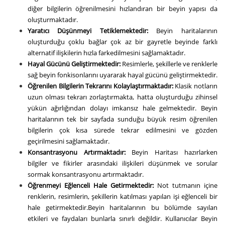
diğer bilgilerin öğrenilmesini hızlandıran bir beyin yapısı da
oluşturmaktadır.
Yaratıcı Düşünmeyi Tetiklemektedir:
Beyin haritalarının
oluşturduğu çoklu bağlar çok az bir gayretle beyinde farklı
alternatif ilişkilerin hızla farkedilmesini sağlamaktadır.
Hayal Gücünü Geliştirmektedir:
Resimlerle, şekillerle ve renklerle
sağ beyin fonkisonlarını uyararak hayal gücünü geliştirmektedir.
Öğrenilen Bilgilerin Tekrarını Kolaylaştırmaktadır:
Klasik notların
uzun olması tekrarı zorlaştırmakta, hatta oluşturduğu zihinsel
yükün ağırlığından dolayı imkansız hale gelmektedir. Beyin
haritalarının tek bir sayfada sunduğu büyük resim öğrenilen
bilgilerin çok kısa sürede tekrar edilmesini ve gözden
geçirilmesini sağlamaktadır.
Konsantrasyonu Artırmaktadır:
Beyin Haritası hazırlarken
bilgiler ve fikirler arasındaki ilişkileri düşünmek ve sorular
sormak konsantrasyonu artırmaktadır.
Öğrenmeyi Eğlenceli Hale Getirmektedir:
Not tutmanın içine
renklerin, resimlerin, şekillerin katılması yapılan işi eğlenceli bir
hale getirmektedir.Beyin haritalarının bu bölümde sayılan
etkileri ve faydaları bunlarla sınırlı değildir. Kullanıcılar Beyin