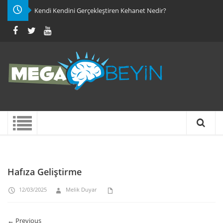
Kendi Kendini Gerçekleştiren Kehanet Nedir?
Hafıza Geliştirme
12/03/2025
Melik Duyar
← Previous