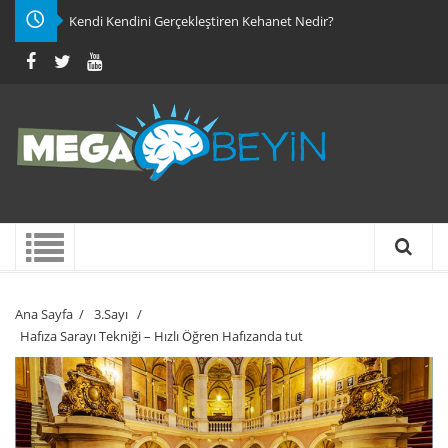
Kendi Kendini Gerçekleştiren Kehanet Nedir?
Ana Sayfa
/
3.Sayı
/
Hafıza Sarayı Tekniği – Hızlı Öğren Hafızanda tut