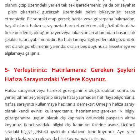
planını çizip üzerindeki yerleri tek tek işaretlemeniz, ya da bir seyahat
planı çıkartarak güzergah üzerindeki belirli lokasyonları tespit
etmenizdir. Bir sonraki etap gerçek harita veya güzergaha bakmadan,
hayali olarak hafıza sarayınızda hareket ederken akli gözünüzle daha
önce belirlemiş olduğunuz yer veya lokasyonları atlamadan başarılı bir
şekilde hatırlayabilmenizdir. Bu hatırlamaya ilgili yerleri akli gözünüzle
net olarak görebilmenin yanında, oraları beş duyunuzla hissetmeye ve
algılamaya çalışınız.
5- Yerleştiriniz: Hatırlamanız Gereken Şeyleri
Hafıza Sarayınızdaki Yerlere Koyunuz.
Hafıza sarayınızı veya hareket güzergahınızı oluşturduktan sonra, bu
yerleri zihninize yerleştirip sırayla hata yapmadan hatırlayabiliyorsanız,
hafıza sarayınızı kullanmaya hazırsınız demektir. Örneğin hafıza sarayı
olarak kendi evinizi kullanıyorsanız, hatırlamanız gereken ilk bilgiyi
güzergahınıza uygun olarak dış kapınızın önündeki paspasın altına
koyunuz. İkinci sıradaki bilgiyi dış kapınızın üzerine asınız. Üçüncü
sıradaki bilgiyi girişteki ayakkabı dolabının içine koyunuz. Aynı yere
birden fazla, veya çok sayıda bilgi koymamaya çalışınız.