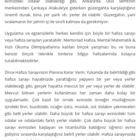
evinizdeki odalar olabileceği gibi, Ankara’da Ulus semtinin
merkezinden Çankaya Atakule’ye giderken güzergahta karşılaştığınız
önemli durak, bina, yer park vb. yerler de olabilir. Güzergahın, yani
sıralamanın bir şehrin içi ile sınırlı kalması da gerekmiyor.
Uygulama ve egzersizlerle herkes kendisi için böyle bir hafıza sarayı
veya hafıza sarayları yaratabilir. Memoriad Hafıza, Mental Matematik &
Hızlı Okuma Olimpiyatlarına katılan birçok yarışmacı bu ve buna
benzer birçok teknikle binlerce bilgiyi hafızalarında kolayca
tutabilmektedirler.
Önce Hafıza Sarayınızın Planına Karar Verin. Yukarıda da belirtildiği gibi
hafıza sarayı hayalinizde yarattığınız yepyeni bir yer veya yerler
olabileceği gibi, gerçek hayatta mevcut bir yer veya yerler de olabilir.
Mevcut bilinen yerlerin kullanılması her zaman daha kolay bir
uygulamadır. Çok basit bir örnek evinizde örneğin mutfağınızın
içindeki fırın, buzdolabı, ocağın üstü, musluk, üst dolabın çekmeceleri
gibi belli yerler olabilir. Daha büyük bir hafıza sarayı evinizdeki tüm
odalar ve odalardaki farklı yerler olabilir. Çok daha büyük bir hafıza
sarayı evinizden başlayan ve İstanbul’da kaldığınız öğrenci evine
gidişiniz sırasında karşılaştığınız belirli yerler olabilir. Hafıza sarayınızda