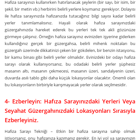
Hafıza sarayınızı kullanırken hatırlanacak şeylerin (bir sayı, bir isim, bir
şekil, bir metin vb.) herbirini belirli yerlere koymanız gerekiyor. Dolayısı
ile hafıza sarayınızda hafızanızda tutacağınız bilgi sayısı kadar belirli
yerler tanımlamalısınız. Hayali olarak hafıza sarayınızdaki
güzergahınızda hareket ederek bu yerleri tek tek akli gözünüze
görmeye çalışınız. Örneğin hafıza sarayınız evinizden işyerine giderken
kullandığınız gerçek bir güzergahsa, belirli mihenk noktaları bu
güzergah üzerinde dikkatinizi çeken bir gökdelen, bir benzin istasyonu,
bir kamu binası gibi belirli yerler olmalıdır. Evinizdeki bir odayı hafıza
sarayı olarak kullanıyorsanız, bu odadaki belirli yerler şüphesiz
masanın altı, masanın çekmecesi, masanın üzeri, sandalyenin üzeri,
duvarda asılı tablo gibi daha küçük lokasyonlar olacaktır. Önemli olan
bu lokasyonların birbiriyle karışmayacak yerler olarak seçilmesidir.
4- Ezberleyin: Hafıza Sarayınızdaki Yerleri Veya
Seyahat Güzergahınızdaki Lokasyonları Sırasıyla
Ezberleyiniz.
Hafıza Sarayı Tekniği – Etkin bir hafıza sarayına sahip olmak
istiyorsanız, onu hafızanıza kazımanız gerekir. En iyi yol ya sarayınızın