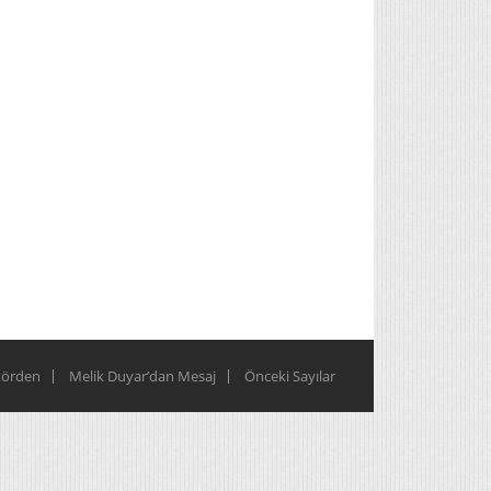
törden
Melik Duyar’dan Mesaj
Önceki Sayılar