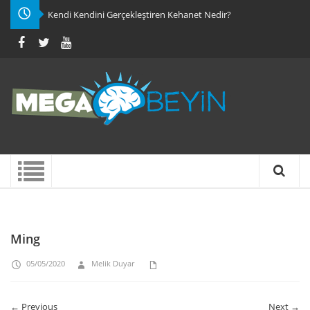
Kendi Kendini Gerçekleştiren Kehanet Nedir?
Ming
05/05/2020
Melik Duyar
← Previous
Next →