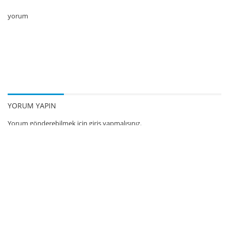
yorum
YORUM YAPIN
Yorum gönderebilmek için
giriş yapmalısınız.
This site uses Akismet to reduce spam.
Learn how your comment data
is processed.
Her hakkı saklıdır.
Ana Sayfa
Editörden
Melik Duyar’dan Mesaj
Önceki Sayılar