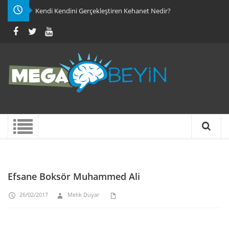
Kendi Kendini Gerçekleştiren Kehanet Nedir?
Efsane Boksör Muhammed Ali
26/02/2017
Melik Duyar