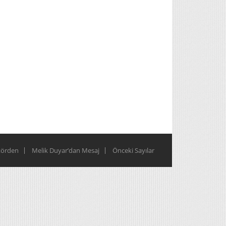
törden
Melik Duyar’dan Mesaj
Önceki Sayılar