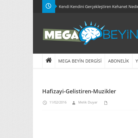
Kendi Kendini Gerçekleştiren Kehanet Nedi
MEGA BEYİN DERGİSİ
ABONELİK
Y
Hafizayi-Gelistiren-Muzikler
11/02/2016
Melik Duyar