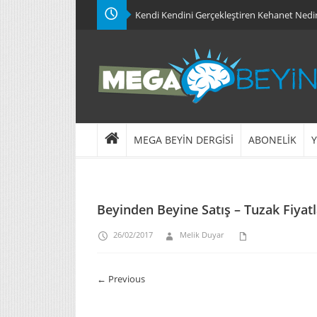
Kendi Kendini Gerçekleştiren Kehanet Nedi
MEGA BEYİN DERGİSİ
ABONELİK
Y
Beyinden Beyine Satış – Tuzak Fiyatl
26/02/2017
Melik Duyar
← Previous