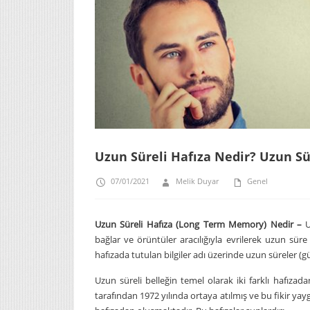
Uzun Süreli Hafıza Nedir? Uzun Sü
07/01/2021
Melik Duyar
Genel
Uzun Süreli Hafıza (Long Term Memory) Nedir –
U
bağlar ve örüntüler aracılığıyla evrilerek uzun süre h
hafızada tutulan bilgiler adı üzerinde uzun süreler (gün
Uzun süreli belleğin temel olarak iki farklı hafızad
tarafından 1972 yılında ortaya atılmış ve bu fikir yay