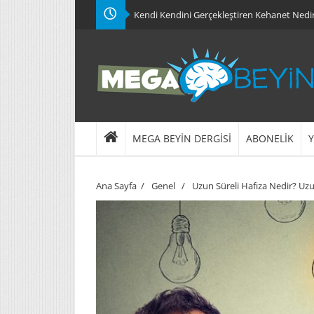
Kendi Kendini Gerçekleştiren Kehanet Nedi
MEGA BEYİN DERGİSİ
ABONELİK
Y
Ana Sayfa
/
Genel
/
Uzun Süreli Hafıza Nedir? Uz