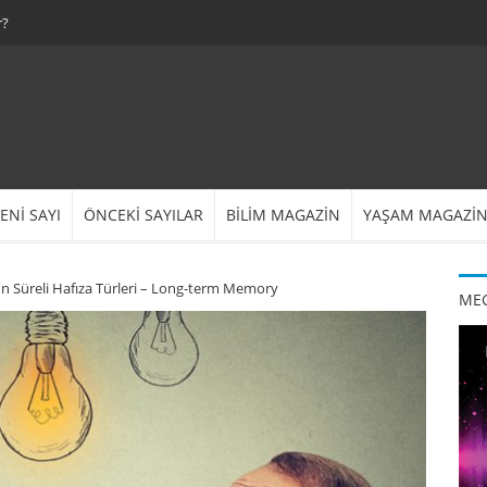
r?
ENİ SAYI
ÖNCEKİ SAYILAR
BİLİM MAGAZİN
YAŞAM MAGAZİ
un Süreli Hafıza Türleri – Long-term Memory
MEG