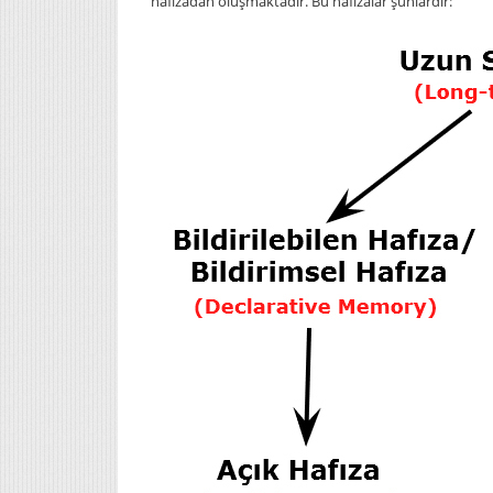
hafızadan oluşmaktadır. Bu hafızalar şunlardır: