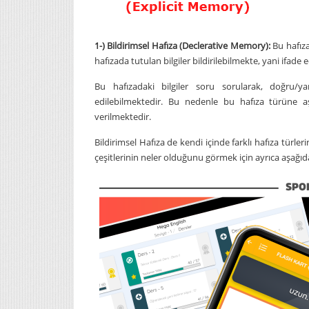
1-) Bildirimsel Hafıza (Declerative Memory):
Bu hafıza
hafızada tutulan bilgiler bildirilebilmekte, yani ifade 
Bu hafızadaki bilgiler soru sorularak, doğru/ya
edilebilmektedir. Bu nedenle bu hafıza türüne a
verilmektedir.
Bildirimsel Hafıza de kendi içinde farklı hafıza türle
çeşitlerinin neler olduğunu görmek için ayrıca aşağıda 