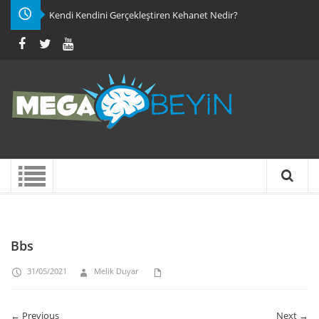
Kendi Kendini Gerçekleştiren Kehanet Nedir?
Bbs
31/05/2021
Melik Duyar
← Previous
Next →