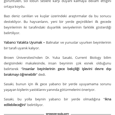
görüntüleri, sol lobun seslere karşı duyarlı kalmaya devam ettiğini
ortaya koydu.
Bazı deniz canlıları ve kuşlar üzerindeki araştırmalar da bu sonucu
destekliyor. Bu hayvanların, yeni bir yerde geçirdikleri ilk gecede
beyinlerinin iki tarafındaki duyarlılık seviyelerinin farklılık gösterdiği
belirtiliyor.
Yabancı Yatakta Uyumak –
Balinalar ve yunuslar uyurken beyinlerinin
bir tarafı uyanık kalıyor.
Brown Üniversitesi’nden Dr. Yuka Sasaki, Current Biology bilim
dergisindeki makalesinde, insan beyninin çok esnek olduğunu
belirterek “
İnsanlar beyinlerinin gece bekçiliği işlevini devre dışı
bırakmayı öğrenebilir
” dedi.
Sasaki, bunun için ilk gece yabancı bir yerde uyuyamama sorunu
yaşayan kişilerin yastıklarını yanında götürmelerini öneriyor.
Sasaki, bu yolla beynin yabancı bir yerde olmadığına “
ikna
edilebileceğini
” belirtiliyor.