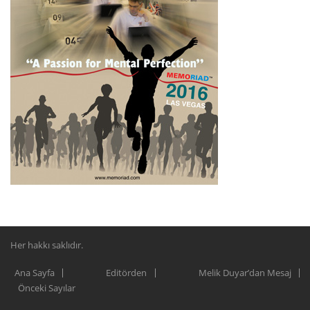
Her hakkı saklıdır.
Ana Sayfa
Editörden
Melik Duyar’dan Mesaj
Önceki Sayılar