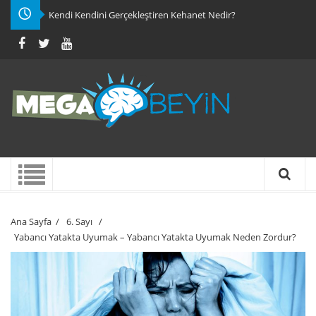
Kendi Kendini Gerçekleştiren Kehanet Nedir?
Ana Sayfa
/
6. Sayı
/
Yabancı Yatakta Uyumak – Yabancı Yatakta Uyumak Neden Zordur?