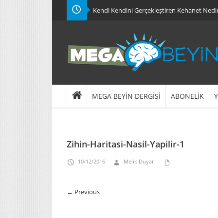
Kendi Kendini Gerçekleştiren Kehanet Nedi
MEGA BEYİN DERGİSİ
ABONELİK
Y
Zihin-Haritasi-Nasil-Yapilir-1
10/12/2016
Melik Duyar
← Previous