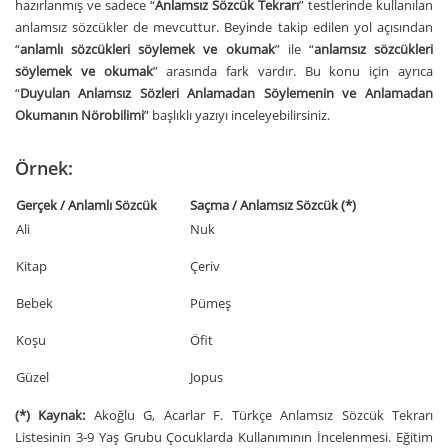
hazırlanmış ve sadece “
Anlamsız Sözcük Tekrarı
” testlerinde kullanılan
anlamsız sözcükler de mevcuttur. Beyinde takip edilen yol açısından
“
anlamlı sözcükleri söylemek ve okumak
” ile “
anlamsız sözcükleri
söylemek ve okumak
” arasında fark vardır. Bu konu için ayrıca
“
Duyulan Anlamsız Sözleri Anlamadan Söylemenin ve Anlamadan
Okumanın Nörobilimi
” başlıklı yazıyı inceleyebilirsiniz.
Örnek:
Gerçek / Anlamlı Sözcük
Saçma / Anlamsız Sözcük (*)
Ali
Nuk
Kitap
Çeriv
Bebek
Pümeş
Koşu
Öfit
Güzel
Jopus
(*) Kaynak:
Akoğlu G, Acarlar F. Türkçe Anlamsız Sözcük Tekrarı
Listesinin 3-9 Yaş Grubu Çocuklarda Kullanımının İncelenmesi. Eğitim