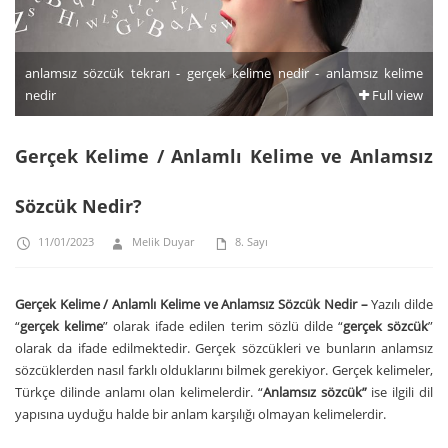
anlamsız sözcük tekrarı - gerçek kelime nedir - anlamsız kelime
nedir
Full view
Gerçek Kelime / Anlamlı Kelime ve Anlamsız
Sözcük Nedir?
11/01/2023
Melik Duyar
8. Sayı
Gerçek Kelime / Anlamlı Kelime ve Anlamsız Sözcük Nedir –
Yazılı dilde
“
gerçek kelime
” olarak ifade edilen terim sözlü dilde “
gerçek sözcük
”
olarak da ifade edilmektedir. Gerçek sözcükleri ve bunların anlamsız
sözcüklerden nasıl farklı olduklarını bilmek gerekiyor. Gerçek kelimeler,
Türkçe dilinde anlamı olan kelimelerdir. “
Anlamsız sözcük”
ise ilgili dil
yapısına uyduğu halde bir anlam karşılığı olmayan kelimelerdir.