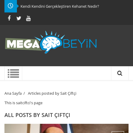
Kendi Kendini Gerçekleştiren Kehanet Nedir?
Ana Sayfa
/
Articles posted by Sait Çiftçi
This is saitciftci's page
ALL POSTS BY
SAIT ÇIFTÇI