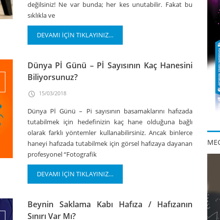
değilsiniz! Ne var bunda; her kes unutabilir. Fakat bu
sıklıkla ve
DEVAMI İÇİN TIKLAYINIZ…
Dünya Pİ Günü – Pİ Sayısının Kaç Hanesini
Biliyorsunuz?
15/03/2018
Dünya Pİ Günü – Pi sayısının basamaklarını hafızada
tutabilmek için hedefinizin kaç hane olduğuna bağlı
olarak farklı yöntemler kullanabilirsiniz. Ancak binlerce
MEG
haneyi hafızada tutabilmek için görsel hafızaya dayanan
profesyonel “Fotografik
DEVAMI İÇİN TIKLAYINIZ…
Beynin Saklama Kabı Hafıza / Hafızanın
Sınırı Var Mı?