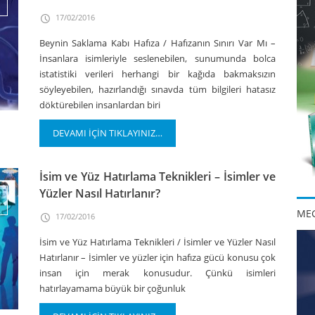
17/02/2016
Beynin Saklama Kabı Hafıza / Hafızanın Sınırı Var Mı –
İnsanlara isimleriyle seslenebilen, sunumunda bolca
istatistiki verileri herhangi bir kağıda bakmaksızın
söyleyebilen, hazırlandığı sınavda tüm bilgileri hatasız
döktürebilen insanlardan biri
DEVAMI İÇİN TIKLAYINIZ…
İsim ve Yüz Hatırlama Teknikleri – İsimler ve
Yüzler Nasıl Hatırlanır?
MEG
17/02/2016
İsim ve Yüz Hatırlama Teknikleri / İsimler ve Yüzler Nasıl
Hatırlanır – İsimler ve yüzler için hafıza gücü konusu çok
insan için merak konusudur. Çünkü isimleri
hatırlayamama büyük bir çoğunluk