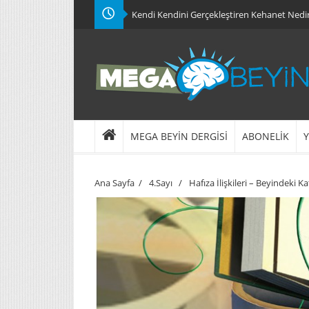
Kendi Kendini Gerçekleştiren Kehanet Nedi
MEGA BEYİN DERGİSİ
ABONELİK
Y
Ana Sayfa
/
4.Sayı
/
Hafıza İlişkileri – Beyindeki 