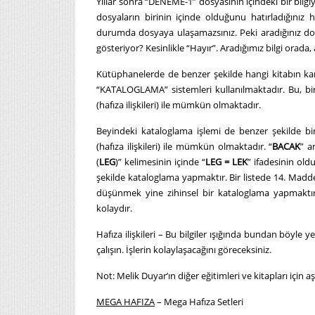
Yıllar sonra “DENEME-1” dosyasının içindeki bir bilgiye
dosyaların birinin içinde olduğunu hatırladığını
durumda dosyaya ulaşamazsınız. Peki aradığınız do
gösteriyor? Kesinlikle “Hayır”. Aradığımız bilgi or
Kütüphanelerde de benzer şekilde hangi kitabın kang
“KATALOGLAMA” sistemleri kullanılmaktadır. Bu, bir bi
(hafıza ilişkileri) ile mümkün olmaktadır.
Beyindeki kataloglama işlemi de benzer şekilde bir bi
(hafıza ilişkileri) ile mümkün olmaktadır. “
BACAK
” a
(
LEG
)” kelimesinin içinde “
LEG = LEK
” ifadesinin old
şekilde kataloglama yapmaktır. Bir listede 14. Madden
düşünmek yine zihinsel bir kataloglama yapmaktır.
kolaydır.
Hafıza ilişkileri – Bu bilgiler ışığında bundan böyle ye
çalışın. İşlerin kolaylaşacağını göreceksiniz.
Not: Melik Duyar’ın diğer eğitimleri ve kitapları için a
MEGA HAFIZA
– Mega Hafıza Setleri