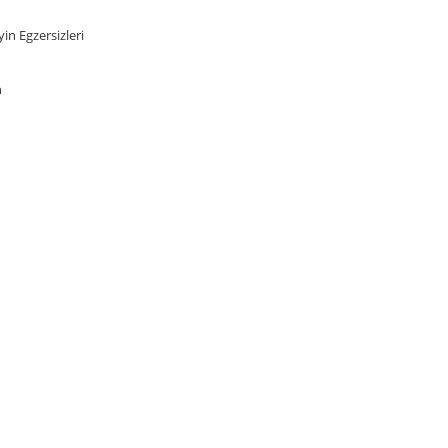
yin Egzersizleri
n