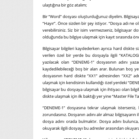
ulaştığına bir göz atalım;
Bir “Word” dosyası oluşturduğunuz diyelim. Bilgisa
“Hayır”. Önce sizden bir şey istiyor. “Dosya adı ne 
verebilirsiniz. Siz bir isim vermezseniz, bilgisayar 
olduğunda bu bilgiye ulaşmak için kayıt sırasında ö
Bilgisayar bilgileri kaydederken ayrıca hard diskte s
verilen özel bir yerde bu dosyayla ilgili “KATALO
yazılacak olan “DENEME-1” dosyasının adını yazar
kaydedilebileceği boş bir alan arar. Bulunan boş 
dosyasının hard diskte “XX1” adresinden “XX2” adres
ulaşmak için kendisinin kullandığı özel yerdeki “DENE
bilgisayar bu dosyaya ulaşmak için ihtiyacı olan bilg
diskte ulaşmak için ilk baktığı yer yine “Master File T
“DENEME-1” dosyasına tekrar ulaşmak isterseniz, b
zorundasınız. Dosyanın adını alır almaz bilgisayarın i
dosya adını orada bulmaktır. Dosya adını bulunca,
okuyarak ilgili dosyayı bu adresler arasından okuyara