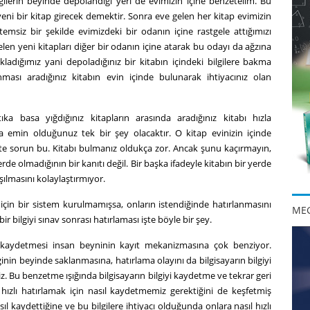
ilgilerin beyinde depolandığı yeri de evimizin içine benzetelim. Bu
eni bir kitap girecek demektir. Sonra eve gelen her kitap evimizin
temsiz bir şekilde evimizdeki bir odanın içine rastgele attığımızı
n yeni kitapları diğer bir odanın içine atarak bu odayı da ağzına
dığımız yani depoladığınız bir kitabın içindeki bilgilere bakma
anması aradığınız kitabın evin içinde bulunarak ihtiyacınız olan
tıka basa yığdığınız kitapların arasında aradığınız kitabı hızla
emin olduğunuz tek bir şey olacaktır. O kitap evinizin içinde
şte sorun bu. Kitabı bulmanız oldukça zor. Ancak şunu kaçırmayın,
de olmadığının bir kanıtı değil. Bir başka ifadeyle kitabın bir yerde
lmasını kolaylaştırmıyor.
için bir sistem kurulmamışsa, onların istendiğinde hatırlanmasını
MEG
r bilgiyi sınav sonrası hatırlaması işte böyle bir şey.
iske kaydetmesi insan beyninin kayıt mekanizmasına çok benziyor.
ginin beyinde saklanmasına, hatırlama olayını da bilgisayarın bilgiyi
. Bu benzetme ışığında bilgisayarın bilgiyi kaydetme ve tekrar geri
i hızlı hatırlamak için nasıl kaydetmemiz gerektiğini de keşfetmiş
sıl kaydettiğine ve bu bilgilere ihtiyacı olduğunda onlara nasıl hızlı