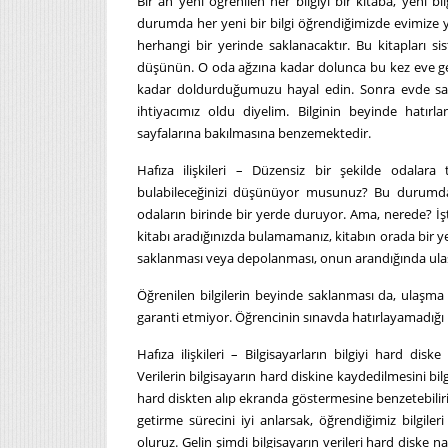
Bir an yeni öğrenilen her bilgiyi bir kitaba, yeni b
durumda her yeni bir bilgi öğrendiğimizde evimize y
herhangi bir yerinde saklanacaktır. Bu kitapları sis
düşünün. O oda ağzına kadar dolunca bu kez eve gele
kadar doldurduğumuzu hayal edin. Sonra evde sakla
ihtiyacımız oldu diyelim. Bilginin beyinde hatırl
sayfalarına bakılmasına benzemektedir.
Hafıza ilişkileri – Düzensiz bir şekilde odalara 
bulabileceğinizi düşünüyor musunuz? Bu durumda 
odaların birinde bir yerde duruyor. Ama, nerede? İ
kitabı aradığınızda bulamamanız, kitabın orada bir yer
saklanması veya depolanması, onun arandığında ulaşı
Öğrenilen bilgilerin beyinde saklanması da, ulaşma 
garanti etmiyor. Öğrencinin sınavda hatırlayamadığı bi
Hafıza ilişkileri – Bilgisayarların bilgiyi hard d
Verilerin bilgisayarın hard diskine kaydedilmesini bil
hard diskten alıp ekranda göstermesine benzetebiliriz
getirme sürecini iyi anlarsak, öğrendiğimiz bilgiler
oluruz. Gelin şimdi bilgisayarın verileri hard diske na