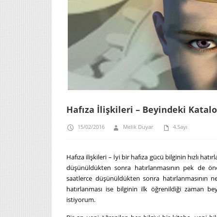
Hafıza İlişkileri – Beyindeki Kata
15/02/2016
Melik Duyar
4.Sayı
Hafıza ilişkileri – İyi bir hafıza gücü bilginin hızlı ha
düşünüldükten sonra hatırlanmasının pek de önem
saatlerce düşünüldükten sonra hatırlanmasının ne 
hatırlanması ise bilginin ilk öğrenildiği zaman b
istiyorum.