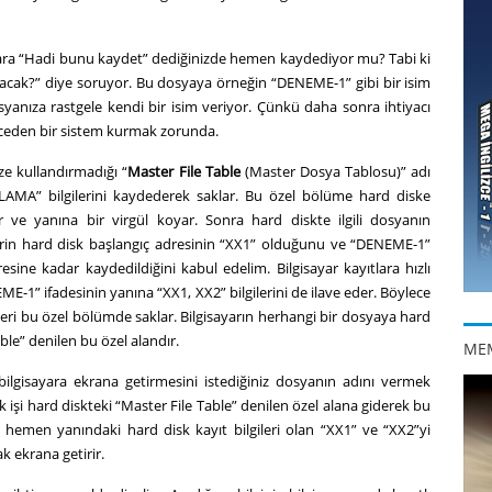
yara “Hadi bunu kaydet” dediğinizde hemen kaydediyor mu? Tabi ki
olacak?” diye soruyor. Bu dosyaya örneğin “DENEME-1” gibi bir isim
dosyanıza rastgele kendi bir isim veriyor. Çünkü daha sonra ihtiyacı
nceden bir sistem kurmak zorunda.
ize kullandırmadığı “
Master File Table
(Master Dosya Tablosu)” adı
GLAMA” bilgilerini kaydederek saklar. Bu özel bölüme hard diske
 ve yanına bir virgül koyar. Sonra hard diskte ilgili dosyanın
yerin hard disk başlangıç adresinin “XX1” olduğunu ve “DENEME-1”
ine kadar kaydedildiğini kabul edelim. Bilgisayar kayıtlara hızlı
ME-1” ifadesinin yanına “XX1, XX2” bilgilerini de ilave eder. Böylece
ileri bu özel bölümde saklar. Bilgisayarın herhangi bir dosyaya hard
able” denilen bu özel alandır.
ME
ilgisayara ekrana getirmesini istediğiniz dosyanın adını vermek
lk işi hard diskteki “Master File Table” denilen özel alana giderek bu
 hemen yanındaki hard disk kayıt bilgileri olan “XX1” ve “XX2”yi
k ekrana getirir.