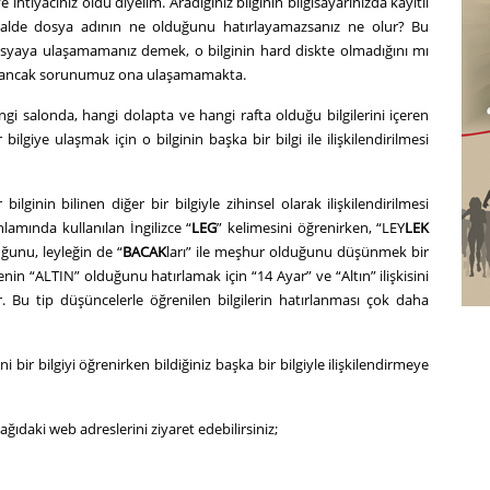
 ihtiyacınız oldu diyelim. Aradığınız bilginin bilgisayarınızda kayıtlı
z halde dosya adının ne olduğunu hatırlayamazsanız ne olur? Bu
syaya ulaşamamanız demek, o bilginin hard diskte olmadığını mı
ada, ancak sorunumuz ona ulaşamamakta.
i salonda, hangi dolapta ve hangi rafta olduğu bilgilerini içeren
lgiye ulaşmak için o bilginin başka bir bilgi ile ilişkilendirilmesi
lginin bilinen diğer bir bilgiyle zihinsel olarak ilişkilendirilmesi
nlamında kullanılan İngilizce “
LEG
” kelimesini öğrenirken, “LEY
LEK
uğunu, leyleğin de “
BACAK
ları” ile meşhur olduğunu düşünmek bir
in “ALTIN” olduğunu hatırlamak için “14 Ayar” ve “Altın” ilişkisini
 Bu tip düşüncelerle öğrenilen bilgilerin hatırlanması çok daha
ni bir bilgiyi öğrenirken bildiğiniz başka bir bilgiyle ilişkilendirmeye
şağıdaki web adreslerini ziyaret edebilirsiniz;