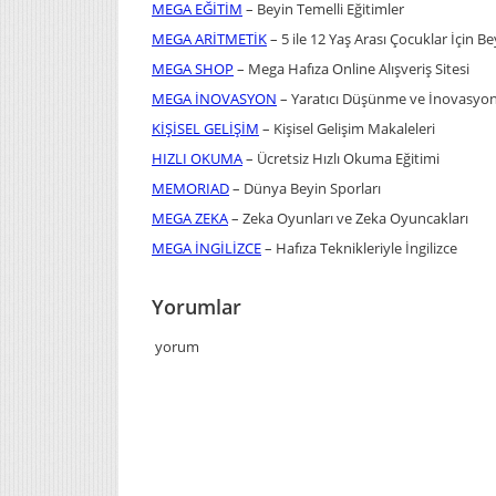
MEGA EĞİTİM
– Beyin Temelli Eğitimler
MEGA ARİTMETİK
– 5 ile 12 Yaş Arası Çocuklar İçin Be
MEGA SHOP
– Mega Hafıza Online Alışveriş Sitesi
MEGA İNOVASYON
– Yaratıcı Düşünme ve İnovasyo
KİŞİSEL GELİŞİM
– Kişisel Gelişim Makaleleri
HIZLI OKUMA
– Ücretsiz Hızlı Okuma Eğitimi
MEMORIAD
– Dünya Beyin Sporları
MEGA ZEKA
– Zeka Oyunları ve Zeka Oyuncakları
MEGA İNGİLİZCE
– Hafıza Teknikleriyle İngilizce
Yorumlar
yorum