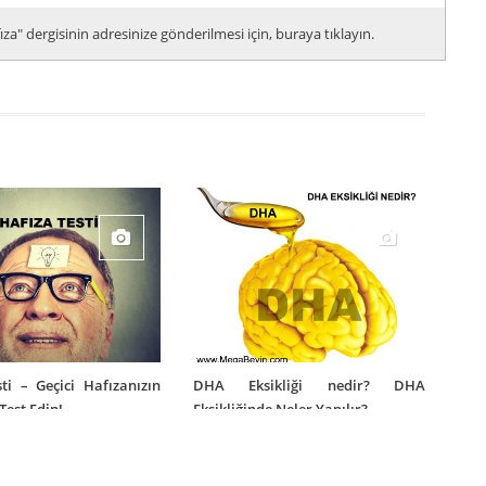
za" dergisinin adresinize gönderilmesi için, buraya tıklayın.
ti – Geçici Hafızanızın
DHA Eksikliği nedir? DHA
 Test Edin!
Eksikliğinde Neler Yapılır?
021
30/12/2018