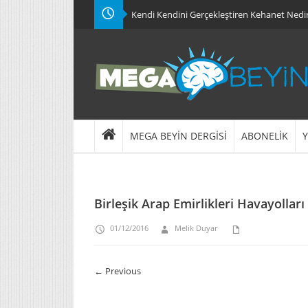
Kendi Kendini Gerçekleştiren Kehanet Nedi
MEGA BEYİN DERGİSİ
ABONELİK
Y
Birleşik Arap Emirlikleri Havayollar
01/12/2016
Melik Duyar
← Previous