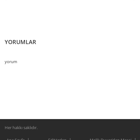
YORUMLAR
yorum
Her hakkı saklıdır.
Ana Sayfa
Editörden
Melik Duyar’dan Mesaj