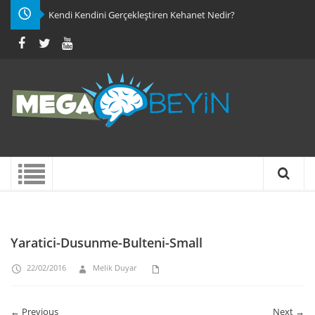
Kendi Kendini Gerçekleştiren Kehanet Nedir?
Yaratici-Dusunme-Bulteni-Small
22/02/2016
Melik Duyar
← Previous
Next →