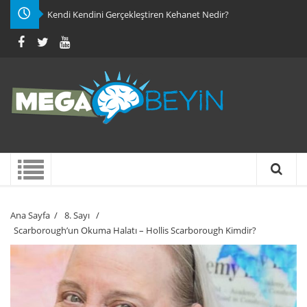
Kendi Kendini Gerçekleştiren Kehanet Nedir?
Ana Sayfa
/
8. Sayı
/
Scarborough’un Okuma Halatı – Hollis Scarborough Kimdir?