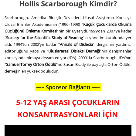
Hollis Scarborough Kimdir?
Scarborough, Amerika Birleşik Devletleri Ulusal Araştırma Konseyi,
Ulusal Bilimler Akademisi’nin (1996–1998) “
Küçük Çocuklarda Okuma
Güçlüğünü Önleme Komitesi
“nin bir üyesiydi. 1999’dan 2007’ye kadar
“
Society for the Scientific Study of Reading
“in yönetim kurulunda yer
aldı. 1994’ten 2002’ye kadar “
Annals of Dislexia
” dergisinin yardımcı
editörlüğünü yaptı ve “
Uluslararası Disleksi Derneği
“nin danışmanlar
konseyinde olmaya devam ediyor (IDA). 2009’da Scarborough, IDA’nın
“
Samuel Torrey Orton Ödülü
“nü Susan Brady ile paylaştı. Orton Ödülü,
derneğin en yüksek ödülüdür.
—–
Sponsor Bağlantı —–
5-12 YAŞ ARASI ÇOCUKLARIN
KONSANTRASYONLARI İÇİN